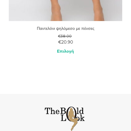
Παντελόνι ψηλόμεσο με πένσες
€
38.00
€
20.90
Επιλογή
Αυτό
το
προϊόν
έχει
πολλαπλές
παραλλαγές.
Οι
επιλογές
μπορούν
να