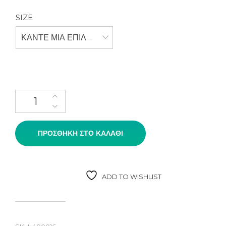
SIZE
ΚΆΝΤΕ ΜΊΑ ΕΠΙΛΟΓΉ
Ψηλά Πέδιλα με Χρυσό Διακοσμητικό (Μπλε) ποσότητα
ΠΡΟΣΘΉΚΗ ΣΤΟ ΚΑΛΆΘΙ
ADD TO WISHLIST