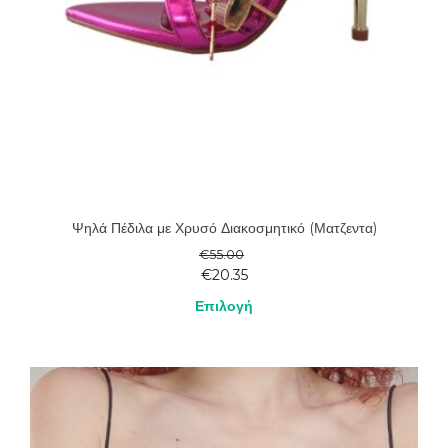
Ψηλά Πέδιλα με Χρυσό Διακοσμητικό (Ματζεντα)
€
55.00
€
20.35
Επιλογή
Αυτό
το
προϊόν
έχει
πολλαπλές