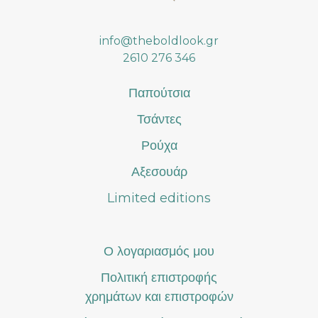
επιλεγούν
στη
info@theboldlook.gr
σελίδα
2610 276 346
του
προϊόντος
Παπούτσια
Τσάντες
Ρούχα
Αξεσουάρ
Limited editions
Ο λογαριασμός μου
Πολιτική επιστροφής
χρημάτων και επιστροφών