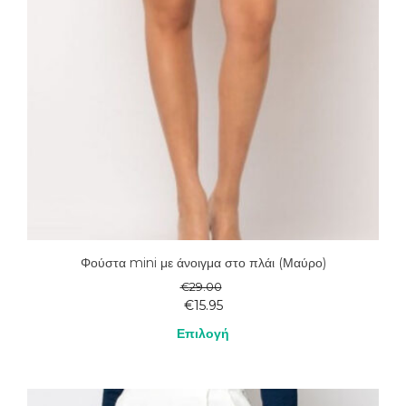
σελίδα
του
προϊόντος
Φούστα mini με άνοιγμα στο πλάι (Μαύρο)
€
29.00
€
15.95
Επιλογή
Αυτό
το