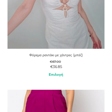
Φόρεμα ραντάκι με χάντρες (μπέζ)
€
67.00
€
36.85
Επιλογή
Αυτό
το
προϊόν
έχει
πολλαπλές