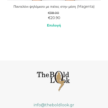
Παντελόνι ψηλόμεσο με πιέτες στην μέση (Magenta)
€
38.00
€
20.90
Επιλογή
Αυτό
το
προϊόν
έχει
πολλαπλές
παραλλαγές.
Οι
επιλογές
μπορούν
να
επιλεγούν
στη
info@theboldlook.gr
σελίδα